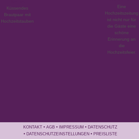
Eine
Küssendes
Hochzeitszeitung
Brautpaar mit
ist nicht nur für
Hochzeitstauben
die Gäste eine
schöne
Erinnerung an
die
Hochzeitsfeier.
•
•
•
KONTAKT
AGB
IMPRESSUM
DATENSCHUTZ
•
•
DATENSCHUTZEINSTELLUNGEN
PREISLISTE