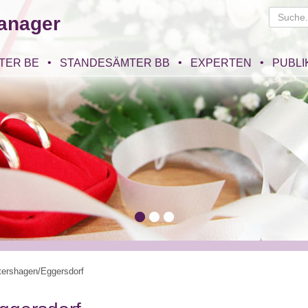
anager
TER BE
STANDESÄMTER BB
EXPERTEN
PUBLI
tershagen/Eggersdorf