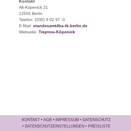
Kontakt
Alt-Köpenick 21
12555
Berlin
Telefon:
(030) 9 02 97 -0
E-Mail:
standesamt
∂
ba-tk.berlin.de
Webseite:
Treptow-Köpenick
•
•
•
KONTAKT
AGB
IMPRESSUM
DATENSCHUTZ
•
•
DATENSCHUTZEINSTELLUNGEN
PREISLISTE