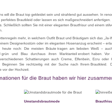
 will die Braut top gekleidet sein und strahlend gut aussehen. In re
r“ perfektes Brautkleid oder lassen es sich maßgeschneidert anfertigen.
Schließlich sollten Sie mit einer eleganten Brautfrisur und einem stilv
n.
kettenregeln mehr, in welchem Outfit Braut und Bräutigam sich das „Ja-
 einem Designerkostüm oder im eleganten Hosenanzug erscheint – erlaubt
h heute noch: Die meisten Bräute tragen am liebsten Weiß – auc
ind grün und Blau durchaus ihren Marktanteil erobert haben. Vo
n verschiedenen Schattierungen auch Creme, Elfenbein, Ecru oder
 Beginnen Sie rechtzeitig mit der Suche nach Ihrem Brautkleid. D
vor der Hochzeit.
ationen für die Braut haben wir hier zusammen
Umstandsbrautmode
Brautfris