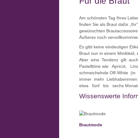
Für die Braut
Am schönsten Tag Ihres Lebens
finden Sie als Braut dafür „Ih
gewünschten Brautaccessoires. 
Äußeres noch vervollkommne
Es gibt keine eindeutigen Eti
Braut nun in einem Minikleid,
Aber eine Tendenz gilt auc
Pastelltöne wie Apricot, L
schmeichelnde Off-White (i
immer mehr Liebhaberinnen.
etwa fünf bis sechs Monate 
Wissenswerte Inform
Brautmode