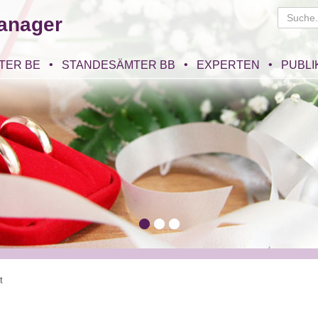
anager
TER BE
STANDESÄMTER BB
EXPERTEN
PUBLI
t