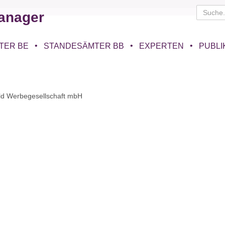
anager
TER BE
STANDESÄMTER BB
EXPERTEN
PUBLI
ld Werbegesellschaft mbH