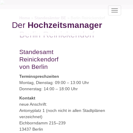
Toggle
navigatio
Home
»
Standesämter BE
»
Berlin Reinickendorf
Der
Hochzeitsmanager
Berlin Reinickendorf
Standesamt
Reinickendorf
von Berlin
Terminsprechzeiten
Montag, Dienstag: 09:00 – 13:00 Uhr
Donnerstag: 14:00 – 18:00 Uhr
Kontakt
neue Anschrift:
Antonyplatz 1 (noch nicht in allen Stadtplänen
verzeichnet)
Eichborndamm 215–239
13437
Berlin