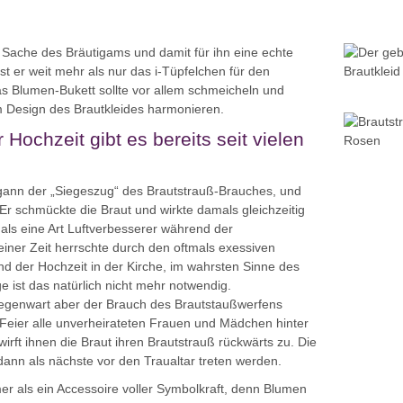
ll Sache des Bräutigams und damit für ihn eine echte
st er weit mehr als nur das i-Tüpfelchen für den
 Das Blumen-Bukett sollte vor allem schmeicheln und
m Design des Brautkleides harmonieren.
ochzeit gibt es bereits seit vielen
gann der „Siegeszug“ des Brautstrauß-Brauches, und
 Er schmückte die Braut und wirkte damals gleichzeitig
 als eine Art Luftverbesserer während der
ner Zeit herrschte durch den oftmals exessiven
d der Hochzeit in der Kirche, im wahrsten Sinne des
e ist das natürlich nicht mehr notwendig.
e Gegenwart aber der Brauch des Brautstaußwerfens
 Feier alle unverheirateten Frauen und Mädchen hinter
irft ihnen die Braut ihren Brautstrauß rückwärts zu. Die
dann als nächste vor den Traualtar treten werden.
mer als ein Accessoire voller Symbolkraft, denn Blumen