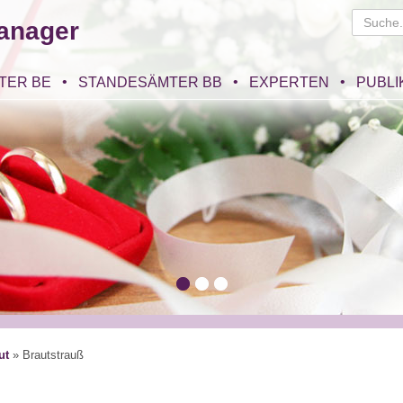
anager
TER BE
STANDESÄMTER BB
EXPERTEN
PUBLI
ut
»
Brautstrauß