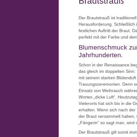
Brautstrauß
Der Brautstrauß ist traditione
Herausforderung. Schließlich i
festlichen Auftritt der Braut.
perfekt mit der Farbe und de
Blumenschmuck zur H
Jahrhunderten.
Schon in der Renaissance be
das gleich im doppelten Sinn:
mit seinem starken Blütenduft
Trauungszeremonien. Denn sei
Einsatz von Weihrauch währen
Wortes „dicke Luft“. Heutzutag
Vielerorts hat sich bis in di
erhalten. Wenn sich nach der
der Braut versammelt haben, w
„Fängerin“ so sagt man, wird 
Der Brautstrauß gilt somit im