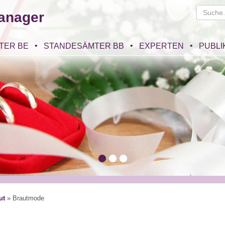
anager
TER BE
STANDESÄMTER BB
EXPERTEN
PUBLI
ut
»
Brautmode