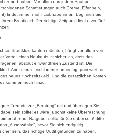
il erobert haben. Vor allem das jedem Hautton
erschiedenen Schattierungen auch Creme, Elfenbein,
t) findet immer mehr Liebhaberinnen. Beginnen Sie
Ihrem Brautkleid. Der richtige Zeitpunkt liegt etwa fünf
zeit.
?
chtes Brautkleid kaufen möchten, hängt vor allem von
Der Vorteil eines Neukaufs ist sicherlich, dass das
ragenen, absolut einwandfreien Zustand ist. Die
kleid. Aber dies ist nicht immer unbedingt preiswert; es
stiges neues Hochzeitskleid. Und die zusätzlichen Kosten
res kommen noch hinzu.
 gute Freunde zur „Beratung“ mit und überlegen Sie
dabei sein sollte; es wäre ja sonst keine Überraschung
ein erfahrener Ratgeber sollte für Sie dabei sein! Bitte
das „Auserwählte“, bevor Sie sich endgültig
sicher sein, das richtige Outfit gefunden zu haben.