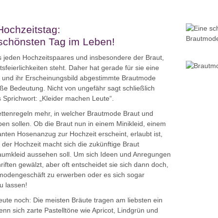
Hochzeitstag:
 schönsten Tag im Leben!
 jeden Hoch­zeits­paares und insbesondere der Braut,
ts­feier­lich­keiten steht. Daher hat gerade für sie eine
il und ihr Erscheinungsbild abgestimmte Brautmode
oße Bedeutung. Nicht von ungefähr sagt schließlich
 Sprichwort: „Kleider machen Leute“.
kettenregeln mehr, in welcher Brautmode Braut und
en sollen. Ob die Braut nun in einem Minikleid, einem
ten Hosenanzug zur Hochzeit erscheint, erlaubt ist,
 der Hochzeit macht sich die zukünftige Braut
aumkleid aussehen soll. Um sich Ideen und Anregungen
iften gewälzt, aber oft entscheidet sie sich dann doch,
tmodengeschäft zu erwerben oder es sich sogar
u lassen!
eute noch: Die meisten Bräute tragen am liebsten ein
nn sich zarte Pastelltöne wie Apricot, Lindgrün und