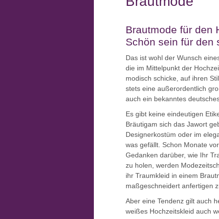
Brautmode
Brautmode für den 
Schön sein für den
Das ist wohl der Wunsch eines
die im Mittel­punkt der Hoch­zei
modisch schicke, auf ihren St
stets eine außer­ordentlich gr
auch ein bekanntes deutsches
Es gibt keine eindeutigen Eti
Bräutigam sich das Jawort geb
Designerkostüm oder im elegan
was gefällt. Schon Monate vor
Gedanken darüber, wie Ihr Tr
zu holen, werden Modezeitschr
ihr Traumkleid in einem Brau
maßgeschneidert anfertigen z
Aber eine Tendenz gilt auch h
weißes Hochzeitskleid auch we