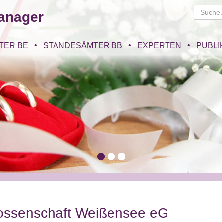
anager
TER BE
STANDESÄMTER BB
EXPERTEN
PUBLI
ssenschaft Weißensee eG