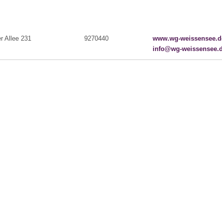
er Allee 231
9270440
www.wg-weissensee.d
info@wg-weissensee.