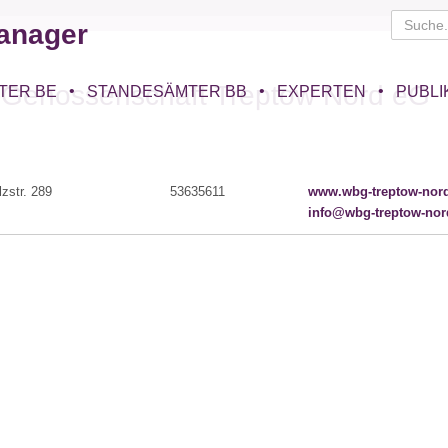
anager
Genossenschaft Treptow Nord eG
TER BE
STANDESÄMTER BB
EXPERTEN
PUBLI
lzstr. 289
53635611
www.wbg-treptow-nor
info@wbg-treptow-nor