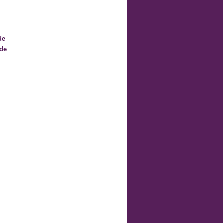
de
.de