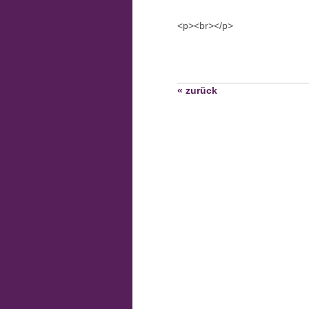
<p><br></p>
« zurück