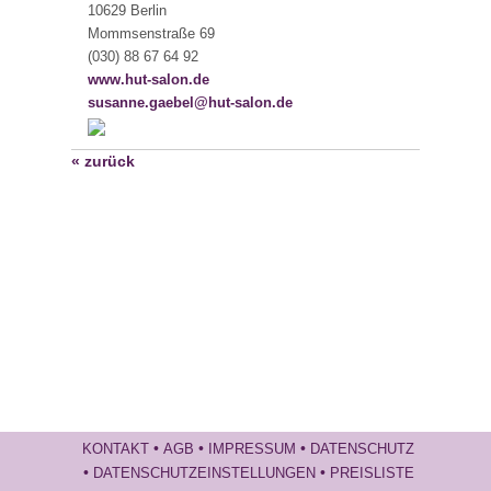
10629 Berlin
Mommsenstraße 69
(030) 88 67 64 92
www.hut-salon.de
susanne.gaebel@hut-salon.de
« zurück
•
•
•
KONTAKT
AGB
IMPRESSUM
DATENSCHUTZ
•
•
DATENSCHUTZEINSTELLUNGEN
PREISLISTE