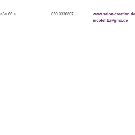
raße 66 a
030 9336807
www.salon-creation.d
nicolefitz@gmx.de