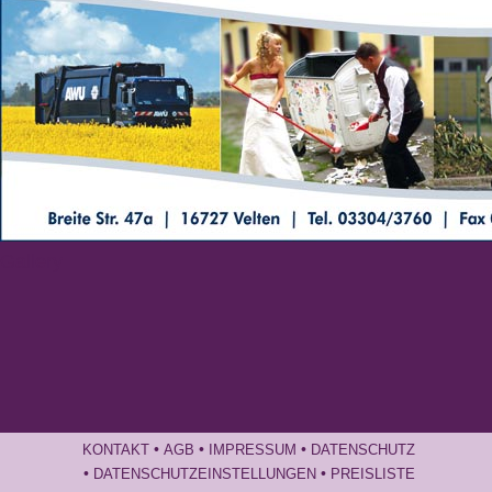
Gallery
•
•
•
KONTAKT
AGB
IMPRESSUM
DATENSCHUTZ
•
•
DATENSCHUTZEINSTELLUNGEN
PREISLISTE