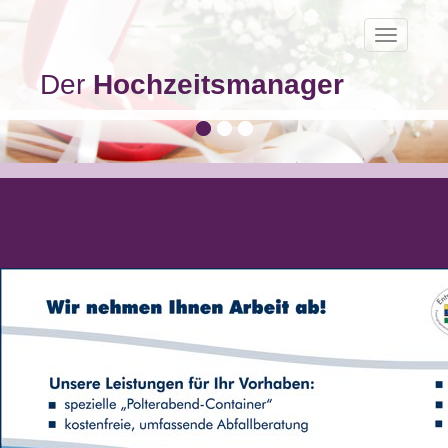
Toggle
navigatio
Der
Hochzeitsmanager
awu