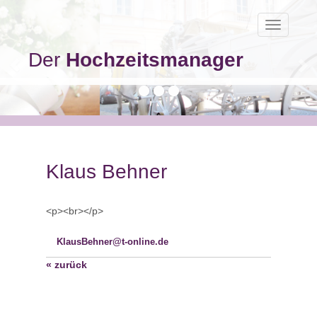
Toggle
navigatio
Der
Hochzeitsmanager
Klaus Behner
<p><br></p>
KlausBehner@t-online.de
« zurück