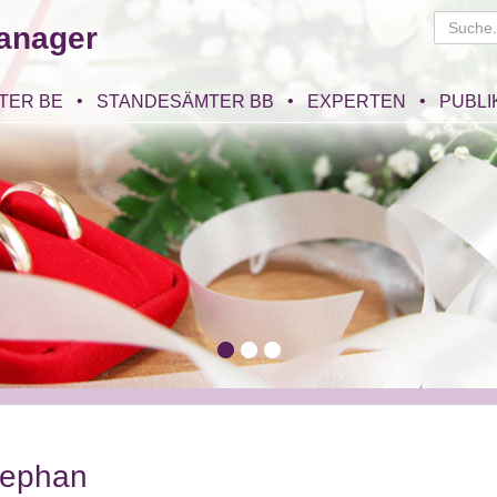
anager
TER BE
STANDESÄMTER BB
EXPERTEN
PUBLI
tephan