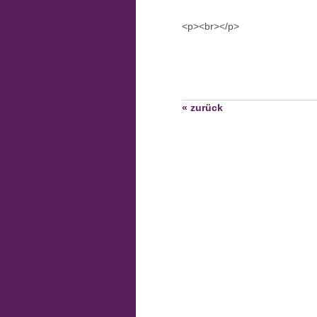
<p><br></p>
« zurück