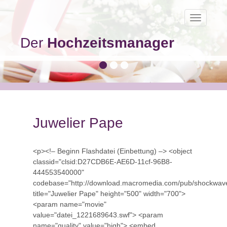
Toggle
navigatio
Der
Hochzeitsmanager
Juwelier Pape
<p><!– Beginn Flashdatei (Einbettung) –> <object
classid="clsid:D27CDB6E-AE6D-11cf-96B8-
444553540000"
codebase="http://download.macromedia.com/pub/shockwave/
title="Juwelier Pape" height="500" width="700">
<param name="movie"
value="datei_1221689643.swf"> <param
name="quality" value="high"> <embed