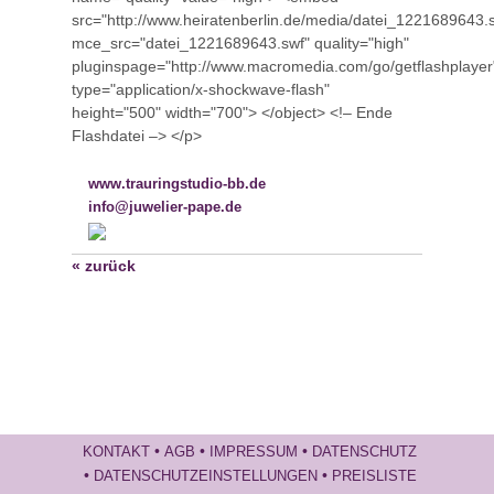
src="http://www.heiratenberlin.de/media/datei_1221689643.
mce_src="datei_1221689643.swf" quality="high"
pluginspage="http://www.macromedia.com/go/getflashplayer
type="application/x-shockwave-flash"
height="500" width="700"> </object> <!– Ende
Flashdatei –> </p>
www.trauringstudio-bb.de
info@juwelier-pape.de
« zurück
•
•
•
KONTAKT
AGB
IMPRESSUM
DATENSCHUTZ
•
•
DATENSCHUTZEINSTELLUNGEN
PREISLISTE