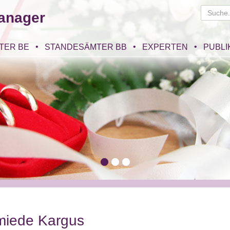
anager
TER BE
STANDESÄMTER BB
EXPERTEN
PUBLI
miede Kargus