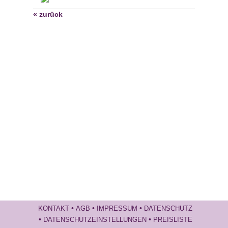
« zurück
•
•
•
KONTAKT
AGB
IMPRESSUM
DATENSCHUTZ
•
•
DATENSCHUTZEINSTELLUNGEN
PREISLISTE