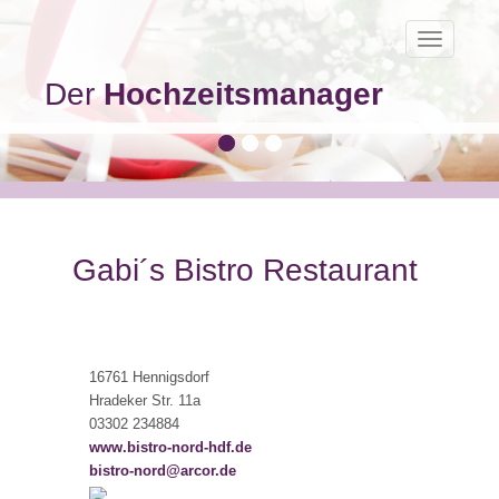
Toggle
navigatio
Der
Hochzeitsmanager
Gabi´s Bistro Restaurant
16761 Hennigsdorf
Hradeker Str. 11a
03302 234884
www.bistro-nord-hdf.de
bistro-nord@arcor.de