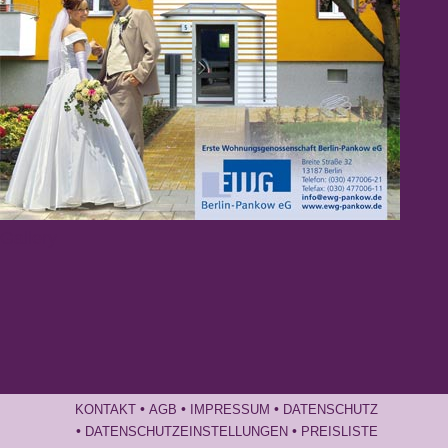
Gallery
•
•
•
KONTAKT
AGB
IMPRESSUM
DATENSCHUTZ
•
•
DATENSCHUTZEINSTELLUNGEN
PREISLISTE