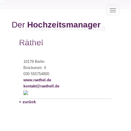
Toggle
navigatio
Der
Hochzeitsmanager
Rechtsanwältin Claudia
Räthel
10179 Berlin
Brückenstr. 4
030 555754800
www.raethel.de
kontakt@raethell.de
« zurück