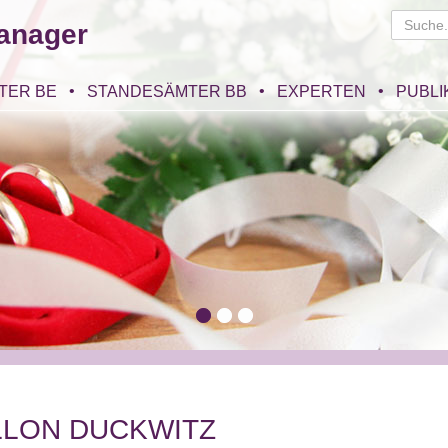
anager
TER BE
STANDESÄMTER BB
EXPERTEN
PUBLI
LLON DUCKWITZ