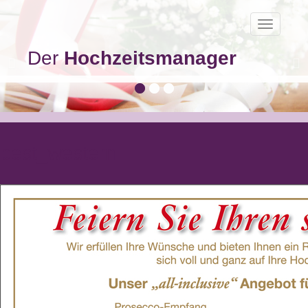
Toggle
navigatio
Der
Hochzeitsmanager
best_western