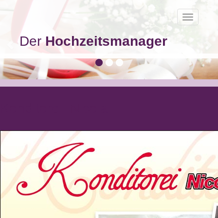
Toggle
navigatio
Der
Hochzeitsmanager
Konditorei_Nicolai