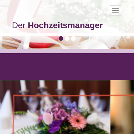
Toggle
navigatio
Der
Hochzeitsmanager
martasHotelAlbrechtshof_Berlin