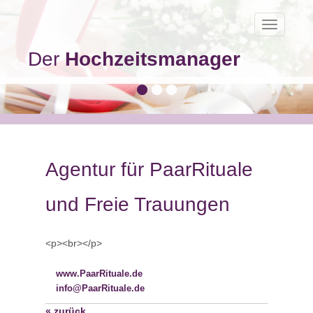
Toggle
navigatio
Der
Hochzeitsmanager
Agentur für PaarRituale
und Freie Trauungen
<p><br></p>
www.PaarRituale.de
info@PaarRituale.de
« zurück