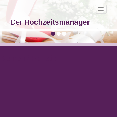
Toggle
navigatio
Der
Hochzeitsmanager
Blumen / Floristik