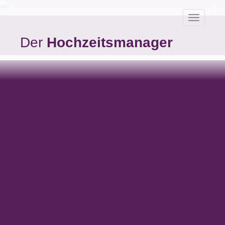
Toggle
navigatio
Besondere Attraktionen
Der
Hochzeitsmanager