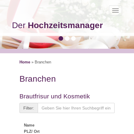
Toggle
navigatio
Der
Hochzeitsmanager
Home
»
Branchen
Branchen
Brautfrisur und Kosmetik
Filter:
Name
PLZ/ Ort